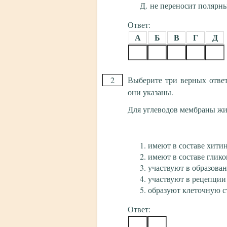
не переносит полярн
Ответ:
А
Б
В
Г
Д
2
Выберите три верных отве
они указаны.
Для углеводов мембраны жи
имеют в составе хити
имеют в составе глико
участвуют в образова
участвуют в рецепции
образуют клеточную с
Ответ: