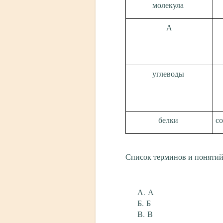
молекула
А
углеводы
белки
со
Список терминов и понятий
А
Б
В