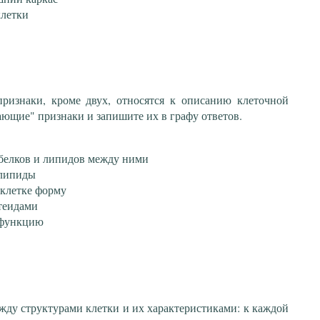
клетки
ризнаки, кроме двух, относятся к описанию клеточной
ющие" признаки и запишите их в графу ответов.
 белков и липидов между ними
олипиды
 клетке форму
теидами
 функцию
жду структурами клетки и их характеристиками: к каждой