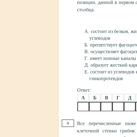
позиции, данной в первом 
столбца.
состоит из белков, ж
углеводов
препятствует фагоцит
осуществляет фагоци
имеет ионные каналы
образует жесткий кар
состоит из углеводов
гликопротеидов
Ответ:
А
Б
В
Г
Д
9
Все перечисленные ниже
клеточной стенки грибов