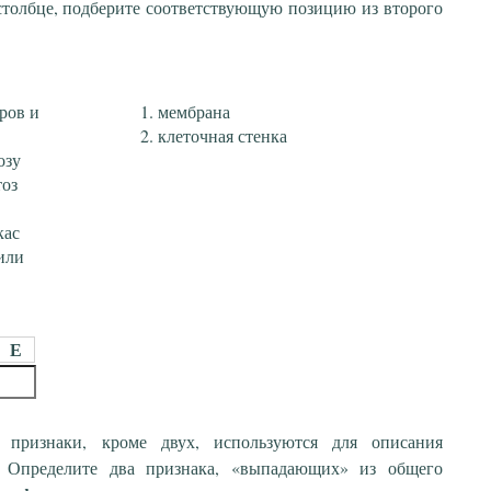
столбце, подберите соответствующую позицию из второго
иров и
мембрана
клеточная стенка
озу
тоз
кас
 или
Е
 признаки, кроме двух, используются для описания
. Определите два признака, «выпадающих» из общего