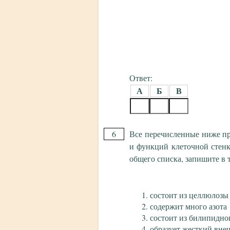
Ответ:
А
Б
В
6
Все перечисленные ниже пр
и функций клеточной стенк
общего списка, запишите в
состоит из целлюлозы
содержит много азота
состоит из билипидно
образует жесткий вне