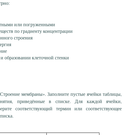
трно:
стными или погруженными
веществ по градиенту концентрации
онного строения
нергия
ние
 и образовании клеточной стенки
Строение мембраны». Заполните пустые ячейки таблицы,
нятия, приведённые в списке. Для каждой ячейки,
берите соответствующий термин или соответствующее
писка.