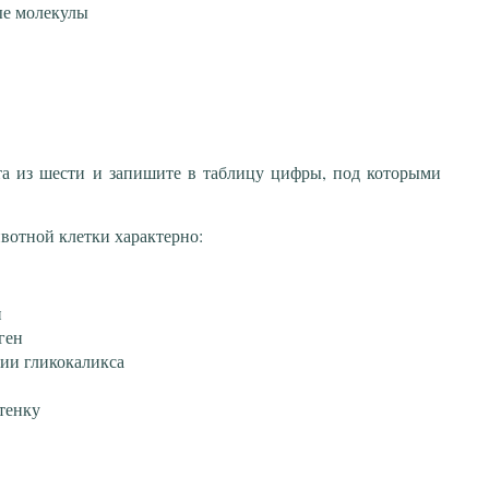
ые молекулы
та из шести и запишите в таблицу цифры, под которыми
вотной клетки характерно:
н
ген
нии гликокаликса
тенку