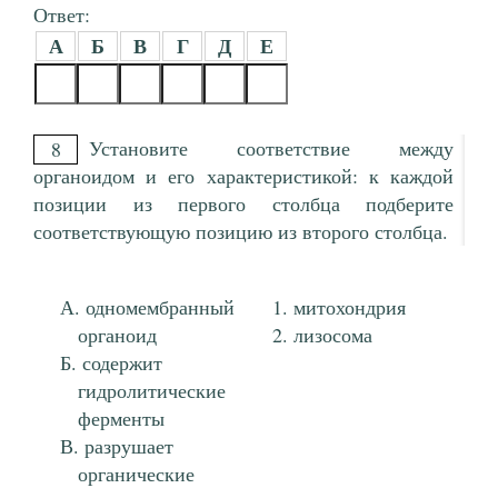
Ответ:
А
Б
В
Г
Д
Е
Установите соответствие между
8
органоидом и его характеристикой: к каждой
позиции из первого столбца подберите
соответствующую позицию из второго столбца.
одномембранный
митохондрия
органоид
лизосома
содержит
гидролитические
ферменты
разрушает
органические