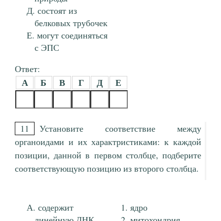
состоят из
белковых трубочек
могут соединяться
с ЭПС
Ответ:
А
Б
В
Г
Д
Е
11
Установите соответствие между
органоидами и их характристиками: к каждой
позиции, данной в первом столбце, подберите
соответствующую позицию из второго столбца.
содержит
ядро
линейную ДНК
митохондрия