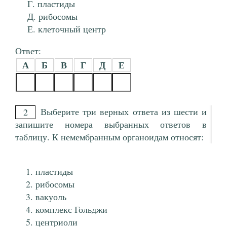
пластиды
рибосомы
клеточный центр
Ответ:
А
Б
В
Г
Д
Е
Выберите три верных ответа из шести и
2
запишите номера выбранных ответов в
таблицу. К немембранным органоидам относят:
пластиды
рибосомы
вакуоль
комплекс Гольджи
центриоли