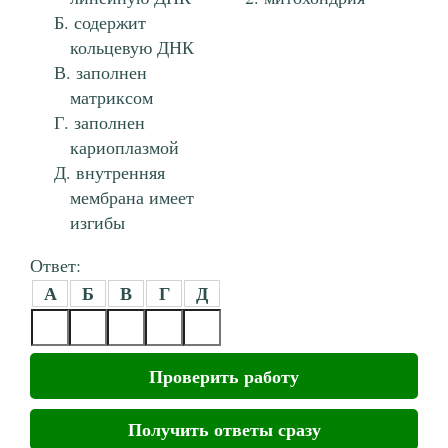
содержит
кольцевую ДНК
заполнен
матриксом
заполнен
кариоплазмой
внутренняя
мембрана имеет
изгибы
Ответ:
А
Б
В
Г
Д
Проверить работу
Получить ответы сразу