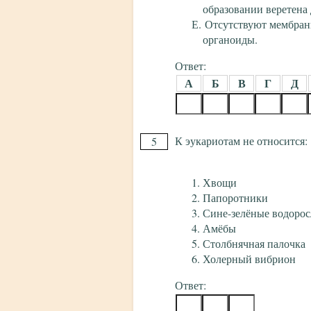
образовании веретена 
Отсутствуют мембра
органоиды.
Ответ:
А
Б
В
Г
Д
К эукариотам не относится:
5
Хвощи
Папоротники
Сине-зелёные водоро
Амёбы
Столбнячная палочка
Холерный вибрион
Ответ: