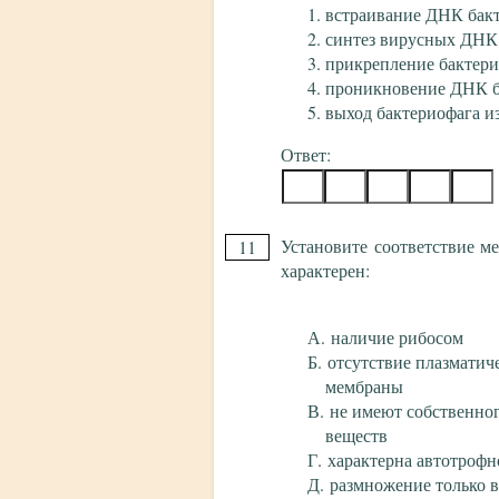
встраивание ДНК бак
синтез вирусных ДНК 
прикрепление бактери
проникновение ДНК ба
выход бактериофага из
Ответ:
Установите соответствие м
11
характерен:
наличие рибосом
отсутствие плазматич
мембраны
не имеют собственно
веществ
характерна автотрофн
размножение только в