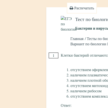
Распечатать
Тест по биолог
Бактерии и вирусы
Главная
Тесты по би
Вариант по биологии 
Клетки бактерий отличаются
1
отсутствием оформлен
наличием плазматиче
наличием плотной об
отсутствием митохон
наличием рибосом
отсутствием комплекс
Ответ: