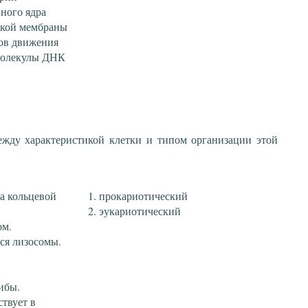
ного ядра
ской мембраны
ов движения
молекулы ДНК
ежду характеристикой клетки и типом организации этой
а кольцевой
прокариотический
эукариотический
ом.
ся лизосомы.
ибы.
твует в