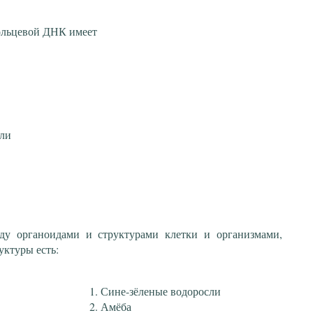
ольцевой ДНК имеет
сли
ду органоидами и структурами клетки и организмами,
уктуры есть:
Сине-зёленые водоросли
Амёба