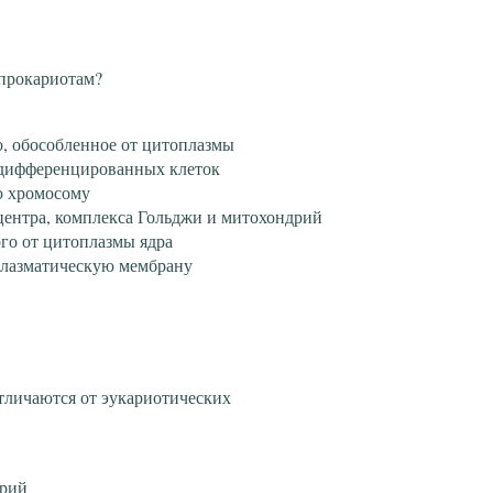
 прокариотам?
о, обособленное от цитоплазмы
 дифференцированных клеток
ю хромосому
центра, комплекса Гольджи и митохондрий
го от цитоплазмы ядра
плазматическую мембрану
тличаются от эукариотических
дрий