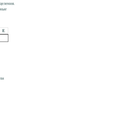
деления.
нные
Е
сли