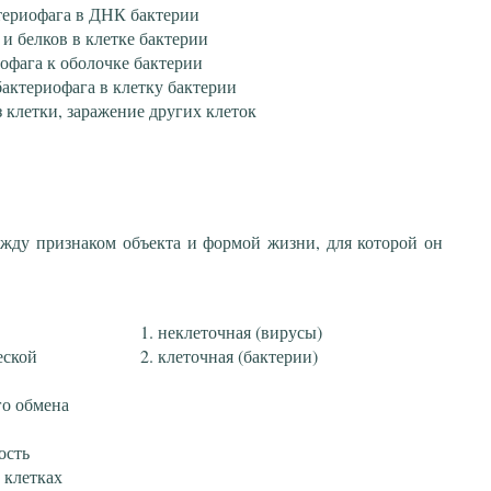
териофага в ДНК бактерии
и белков в клетке бактерии
офага к оболочке бактерии
ктериофага в клетку бактерии
 клетки, заражение других клеток
ежду признаком объекта и формой жизни, для которой он
неклеточная (вирусы)
еской
клеточная (бактерии)
го обмена
ость
 клетках