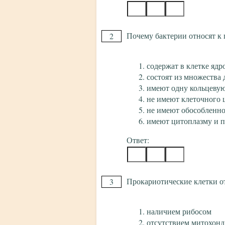
Почему бактерии относят к
2
содержат в клетке ядр
состоят из множества
имеют одну кольцеву
не имеют клеточного 
не имеют обособленно
имеют цитоплазму и 
Ответ:
Прокариотические клетки о
3
наличием рибосом
отсутствием митохон