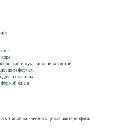
рий:
ение
 ядро
оболочкой и нуклеиновой кислотой
оживущим формам
в других клетках
й формой жизни
сть этапов жизненного цикла бактериофага: