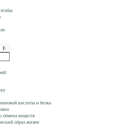
изгибы
)
оли
Е
рий:
нку
леиновой кислоты и белка
ивно
о обмена веществ
ический образ жизни