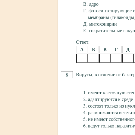
ядро
фотосинтезирующие 
мембраны (тилакоиды
митохондрии
сократительные ваку
Ответ:
А
Б
В
Г
Д
Вирусы, в отличие от бакте
8
имеют клеточную сте
адаптируются к среде
состоят только из нук
размножаются вегетат
не имеют собственног
ведут только паразит