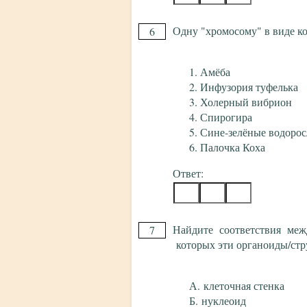
Одну "хромосому" в виде к
6
Амёба
Инфузория туфелька
Холерный вибрион
Спирогира
Сине-зелёные водоро
Палочка Коха
Ответ:
Найдите соответствия меж
7
которых эти органоиды/стр
клеточная стенка
нуклеоид