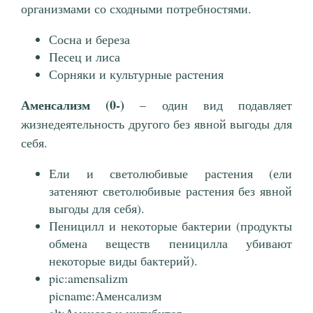
организмами со сходными потребностями.
Сосна и береза
Песец и лиса
Сорняки и культурные растения
Аменсализм (0-)
– один вид подавляет
жизнедеятельность другого без явной выгоды для
себя.
Ели и светолюбивые растения (ели
затеняют светолюбивые растения без явной
выгоды для себя).
Пеницилл и некоторые бактерии (продукты
обмена веществ пеницилла убивают
некоторые виды бактерий).
pic:amensalizm
picname:Аменсализм
alt:Аменсал и ингибитор