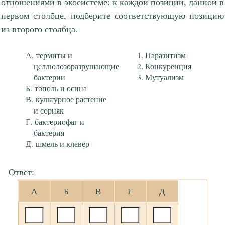
отношениями в экосистеме: к каждой позиции, данной в
первом столбце, подберите соответствующую позицию
из второго столбца.
термиты и
Паразитизм
целлюлозоразрушающие
Конкуренция
бактерии
Мутуализм
тополь и осина
культурное растение
и сорняк
бактериофаг и
бактерия
шмель и клевер
Ответ:
А
Б
В
Г
Д