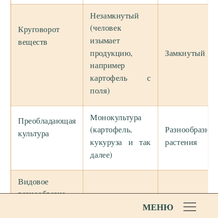
Незамкнутый
(человек
Круговорот
изымает
веществ
продукцию,
Замкнутый
например
картофель с
поля)
Монокультура
Преобладающая
(картофель,
Разнообразны
культура
кукуруза и так
растения
далее)
Видовое
разнообразие
Низкое
Богатое
МЕНЮ