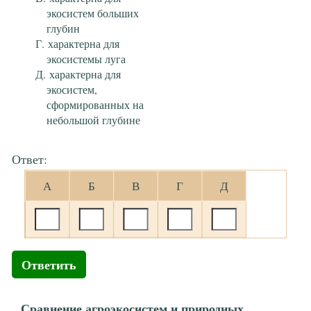
экосистем больших
глубин
характерна для
экосистемы луга
характерна для
экосистем,
сформированных на
небольшой глубине
Ответ:
А
Б
В
Г
Д
Ответить
Сравнение агроэкосистем и природных