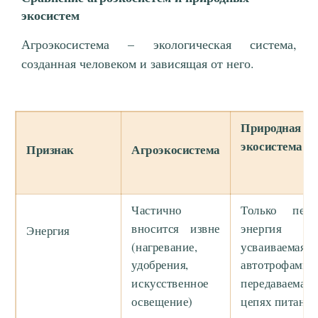
экосистем
Агроэкосистема – экологическая система,
созданная человеком и зависящая от него.
Природная
экосистема
Признак
Агроэкосистема
Частично
Только перв
вносится извне
энергия со
Энергия
(нагревание,
усваиваемая
удобрения,
автотрофа
искусственное
передаваем
освещение)
цепях питания